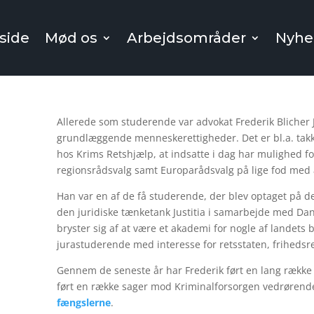
side
Mød os
Arbejdsområder
Nyhe
Allerede som studerende var advokat Frederik Blicher 
grundlæggende menneskerettigheder. Det er bl.a. takke
hos Krims Retshjælp, at indsatte i dag har mulighed f
regionsrådsvalg samt Europarådsvalg på lige fod med
Han var en af de få studerende, der blev optaget på det
den juridiske tænketank Justitia i samarbejde med Dan
bryster sig af at være et akademi for nogle af landets 
jurastuderende med interesse for retsstaten, frihedsr
Gennem de seneste år har Frederik ført en lang række 
ført en række sager mod Kriminalforsorgen vedrøren
fængslerne
.