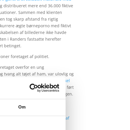
 og distribueret mere end 36.000 fiktive
situationer. Sammen med klienten
en tog skarp afstand fra rigtig
nkurrere ægte børneporno med fiktivt
skabelsen af billederne ikke havde
ten i Randers fastsatte herefter
rt betinget.
ioner foretaget af politiet.
foretaget overfor en ung
 tvang alt tøjet af ham, var ulovlig og
neskerettighedskonventions artikel
yretten. For Højesteret blev sagen ført
, der i sin tid havde opstartet sagen.
enneskerettighedsdomstol i sagen
Om
ignende nøgenvisitation foretaget af