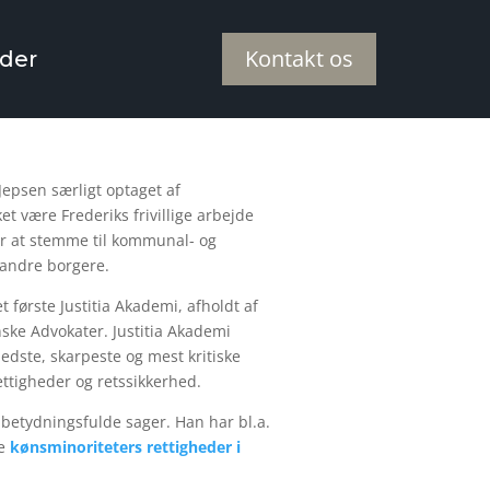
Kontakt os
der
Jepsen særligt optaget af
t være Frederiks frivillige arbejde
or at stemme til kommunal- og
 andre borgere.
 første Justitia Akademi, afholdt af
ske Advokater. Justitia Akademi
bedste, skarpeste og mest kritiske
ettigheder og retssikkerhed.
betydningsfulde sager. Han har bl.a.
de
kønsminoriteters rettigheder i