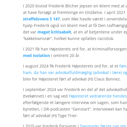
I 2020 bistod Frederik Blicher Jepsen en klient med at 
at have forsøgt at fremtvinge en tilståelse. I april 202
straffelovens § 147
, som ikke havde været i anvendels
hjalp Frederik også sin klient med at få Den Uafhængig
det var
meget kritisabelt
, at en af betjentene under 
“kakkelovnsrør”, hvilket kunne opfattes racistisk.
I 2021 fik han Højesterets ord for, at Kriminalforsorge
med isolation
i omtrent 20 år.
I august 2024 fik Frederik Højesterets ord for, at et
fæn
ham, da han var advokatfuldmægtig (advokat i lære) og 
blev for Højesteret ført af advokat (H) Claus Bonnez.
I september 2024 var Frederik en del af det advokathol
(tvekønnet) i en sag ved
Højesteret vedrørende hendes
efterfølgende et længere interview om sagen, som han s
byretten, i DR-podcasten ”Genstart”. Interviewet kan 
ført af advokat (H) Tyge Trier.
I 2025 var Frederik forsvarer i
Danmarks første sag om 