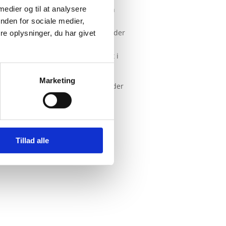
 medier og til at analysere
der i 2017 havde været udsat for en
on i København, hvor hun
nden for sociale medier,
mandlige betjente
. Kvinden var under
e oplysninger, du har givet
Københavns Byret ikendte kvinden
er den højeste godtgørelse tilkendt i
Marketing
tyrelsesmedlem i
Krims Retshjælp
, der
sler. Derudover afgiver Frederik
g på vegne af Landsforeningen Krim
.
Tillad alle