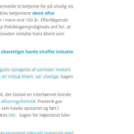
anmelde to betjente for på ulovlig vis
1 blev betjentene
dømt efter
e i mere end 100 år. Efterfølgende
e Politiklagemyndigheds ord for, at
episoden omtalte hans klient som
n
uberettiget havde straffet indsatte
gsels optagelse af samtaler mellem
en indsat klient, var ulovlige
. Sagen
d, der bistod en interkønnet kvinde
 afsoningsforhold
. Frederik gav
elv havde opstartet og ført i
høres
her
. Sagen for Højesteret blev
AI-genereret seksuelt materiale med