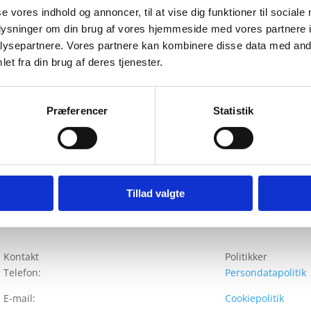
se vores indhold og annoncer, til at vise dig funktioner til sociale
I september 2025 bistod Frederik en kvindelig frisør, 
særdeles ydmygende nøgenvisitation på en politistati
oplysninger om din brug af vores hjemmeside med vores partnere i
blev
tvangsmæssigt afklædt under deltagelse af flere 
ysepartnere. Vores partnere kan kombinere disse data med andr
visitationen overbevist om, at hun skulle voldtages. 
et fra din brug af deres tjenester.
50.000 kr. i godtgørelse for nøgenvisitationen, hvilket 
en sag om nøgenvisitation i Danmark.
Præferencer
Statistik
Ved siden af sit arbejde som advokat er Frederik bes
er specialiseret i rådgivning af indsatte i landets fæng
regelmæssigt høringssvar til lovforslag sendt i hørin
inden for strafferets- og straffuldbyrdelsesretsområdet
Tillad valgte
Kontakt
Politikker
Telefon:
+45 47 47 00 99
Persondatapolitik
E-mail:
post@blicherfuhr.dk
Cookiepolitik