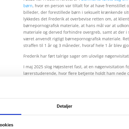
børn
, hvor en person var tiltalt for at have fremstillet
billeder, der forestillede børn i seksuelt krænkende 
lykkedes det Frederik at overbevise retten om, at klient
børnepornografisk materiale, at hans mål var at udko
materiale og derved forhindre overgreb, samt at der i 
været anvendt rigtigt børnepornografisk materiale. Ret
straffen til 1 år og 3 måneder, hvoraf hele 1 år blev gjo
Frederik har ført talrige sager om ulovlige nøgenvisitat
I maj 2025 slog Højesteret fast, at en nøgenvisitation 
lærerstuderende, hvor flere betjente holdt ham nede og
udgjorde
mishandling i strid med Den Europæiske Men
3
. Sagen blev opstartet af Frederik, som førte sagen i b
af advokat (H) Mads Pramming med bistand fra Frederik
Dele af sagen verserer fortsat ved Den Europæiske M
Detaljer
Larsen mod Danmark, hvor Frederik bistår klageren.
I juni 2025 fik Frederik Retten i Lyngbys ord for, at en
l
Københavns Politi også var ulovlig
.
ookies