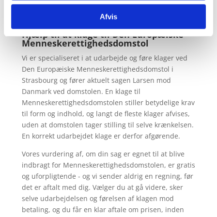
Du kan følge udviklingen i vores sager på
Afvis
nyhedssiden
.
Hjælp til at klage til Den Europæiske
Menneskerettighedsdomstol
Vi er specialiseret i at udarbejde og føre klager ved
Den Europæiske Menneskerettighedsdomstol i
Strasbourg og fører aktuelt sagen Larsen mod
Danmark ved domstolen. En klage til
Menneskerettighedsdomstolen stiller betydelige krav
til form og indhold, og langt de fleste klager afvises,
uden at domstolen tager stilling til selve krænkelsen.
En korrekt udarbejdet klage er derfor afgørende.
Vores vurdering af, om din sag er egnet til at blive
indbragt for Menneskerettighedsdomstolen, er gratis
og uforpligtende - og vi sender aldrig en regning, før
det er aftalt med dig. Vælger du at gå videre, sker
selve udarbejdelsen og førelsen af klagen mod
betaling, og du får en klar aftale om prisen, inden