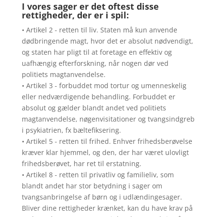
I vores sager er det oftest disse
rettigheder, der er i spil:
• Artikel 2 - retten til liv. Staten må kun anvende
dødbringende magt, hvor det er absolut nødvendigt,
og staten har pligt til at foretage en effektiv og
uafhængig efterforskning, når nogen dør ved
politiets magtanvendelse.
• Artikel 3 - forbuddet mod tortur og umenneskelig
eller nedværdigende behandling. Forbuddet er
absolut og gælder blandt andet ved politiets
magtanvendelse, nøgenvisitationer og tvangsindgreb
i psykiatrien, fx bæltefiksering.
• Artikel 5 - retten til frihed. Enhver frihedsberøvelse
kræver klar hjemmel, og den, der har været ulovligt
frihedsberøvet, har ret til erstatning.
• Artikel 8 - retten til privatliv og familieliv, som
blandt andet har stor betydning i sager om
tvangsanbringelse af børn og i udlændingesager.
Bliver dine rettigheder krænket, kan du have krav på