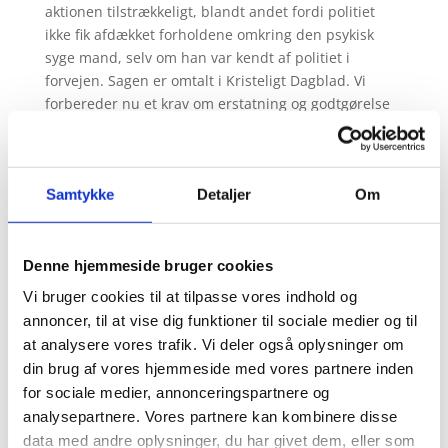
aktionen tilstrækkeligt, blandt andet fordi politiet
ikke fik afdækket forholdene omkring den psykisk
syge mand, selv om han var kendt af politiet i
forvejen. Sagen er omtalt i Kristeligt Dagblad. Vi
forbereder nu et krav om erstatning og godtgørelse
på familiens vegne.
Principielle sager for Højesteret
En sag kan kun ankes til Højesteret, hvis
Samtykke
Detaljer
Om
Procesbevillingsnævnet vurderer, at den er principiel
eller at særlige grunde taler for det. Siden kontorets
etablering i september 2024 har vi fået seks sager
Denne hjemmeside bruger cookies
for Højesteret:
Vi bruger cookies til at tilpasse vores indhold og
• AI-genereret børnepornografi - om strafudmålingen
annoncer, til at vise dig funktioner til sociale medier og til
i den første danske sag af sin art.
at analysere vores trafik. Vi deler også oplysninger om
• Manglende vejledning ved beslaglæggelse - om
din brug af vores hjemmeside med vores partnere inden
konsekvensen af, at politiet ikke vejleder korrekt i
for sociale medier, annonceringspartnere og
forbindelse med beslaglæggelse.
analysepartnere. Vores partnere kan kombinere disse
• Kravet om lægeerklæring ved prøvelse af
data med andre oplysninger, du har givet dem, eller som