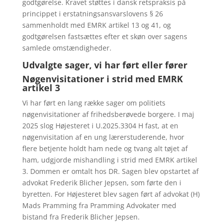
godtgørelse. Kravet støttes i dansk retspraksis på
princippet i erstatningsansvarslovens § 26
sammenholdt med EMRK artikel 13 og 41, og
godtgørelsen fastsættes efter et skøn over sagens
samlede omstændigheder.
Udvalgte sager, vi har ført eller fører
Nøgenvisitationer i strid med EMRK
artikel 3
Vi har ført en lang række sager om politiets
nøgenvisitationer af frihedsberøvede borgere. I maj
2025 slog Højesteret i U.2025.3304 H fast, at en
nøgenvisitation af en ung lærerstuderende, hvor
flere betjente holdt ham nede og tvang alt tøjet af
ham, udgjorde mishandling i strid med EMRK artikel
3. Dommen er omtalt hos DR. Sagen blev opstartet af
advokat Frederik Blicher Jepsen, som førte den i
byretten. For Højesteret blev sagen ført af advokat (H)
Mads Pramming fra Pramming Advokater med
bistand fra Frederik Blicher Jepsen.