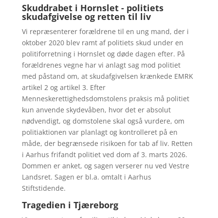
Skuddrabet i Hornslet - politiets
skudafgivelse og retten til liv
Vi repræsenterer forældrene til en ung mand, der i
oktober 2020 blev ramt af politiets skud under en
politiforretning i Hornslet og døde dagen efter. På
forældrenes vegne har vi anlagt sag mod politiet
med påstand om, at skudafgivelsen krænkede EMRK
artikel 2 og artikel 3. Efter
Menneskerettighedsdomstolens praksis må politiet
kun anvende skydevåben, hvor det er absolut
nødvendigt, og domstolene skal også vurdere, om
politiaktionen var planlagt og kontrolleret på en
måde, der begrænsede risikoen for tab af liv. Retten
i Aarhus frifandt politiet ved dom af 3. marts 2026.
Dommen er anket, og sagen verserer nu ved Vestre
Landsret. Sagen er bl.a. omtalt i Aarhus
Stiftstidende.
Tragedien i Tjæreborg