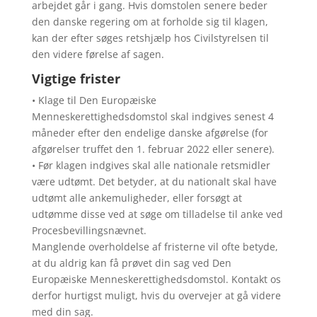
arbejdet går i gang. Hvis domstolen senere beder
den danske regering om at forholde sig til klagen,
kan der efter søges retshjælp hos Civilstyrelsen til
den videre førelse af sagen.
Vigtige frister
• Klage til Den Europæiske
Menneskerettighedsdomstol skal indgives senest 4
måneder efter den endelige danske afgørelse (for
afgørelser truffet den 1. februar 2022 eller senere).
• Før klagen indgives skal alle nationale retsmidler
være udtømt. Det betyder, at du nationalt skal have
udtømt alle ankemuligheder, eller forsøgt at
udtømme disse ved at søge om tilladelse til anke ved
Procesbevillingsnævnet.
Manglende overholdelse af fristerne vil ofte betyde,
at du aldrig kan få prøvet din sag ved Den
Europæiske Menneskerettighedsdomstol. Kontakt os
derfor hurtigst muligt, hvis du overvejer at gå videre
med din sag.