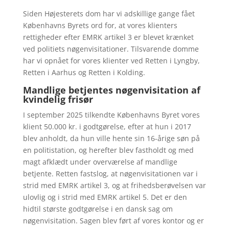
Siden Højesterets dom har vi adskillige gange fået
Københavns Byrets ord for, at vores klienters
rettigheder efter EMRK artikel 3 er blevet krænket
ved politiets nøgenvisitationer. Tilsvarende domme
har vi opnået for vores klienter ved Retten i Lyngby,
Retten i Aarhus og Retten i Kolding.
Mandlige betjentes nøgenvisitation af
kvindelig frisør
I september 2025 tilkendte Københavns Byret vores
klient 50.000 kr. i godtgørelse, efter at hun i 2017
blev anholdt, da hun ville hente sin 16-årige søn på
en politistation, og herefter blev fastholdt og med
magt afklædt under overværelse af mandlige
betjente. Retten fastslog, at nøgenvisitationen var i
strid med EMRK artikel 3, og at frihedsberøvelsen var
ulovlig og i strid med EMRK artikel 5. Det er den
hidtil største godtgørelse i en dansk sag om
nøgenvisitation. Sagen blev ført af vores kontor og er