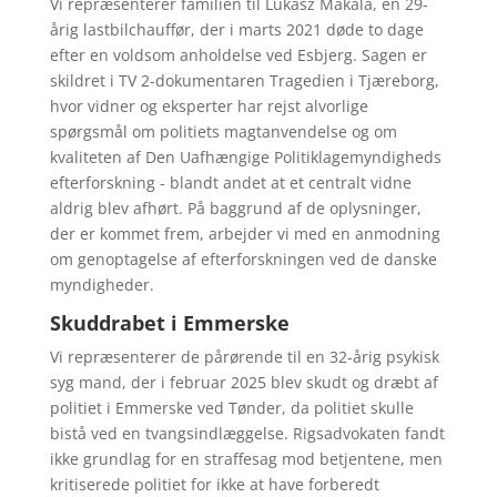
Vi repræsenterer familien til Lukasz Makala, en 29-
årig lastbilchauffør, der i marts 2021 døde to dage
efter en voldsom anholdelse ved Esbjerg. Sagen er
skildret i TV 2-dokumentaren Tragedien i Tjæreborg,
hvor vidner og eksperter har rejst alvorlige
spørgsmål om politiets magtanvendelse og om
kvaliteten af Den Uafhængige Politiklagemyndigheds
efterforskning - blandt andet at et centralt vidne
aldrig blev afhørt. På baggrund af de oplysninger,
der er kommet frem, arbejder vi med en anmodning
om genoptagelse af efterforskningen ved de danske
myndigheder.
Skuddrabet i Emmerske
Vi repræsenterer de pårørende til en 32-årig psykisk
syg mand, der i februar 2025 blev skudt og dræbt af
politiet i Emmerske ved Tønder, da politiet skulle
bistå ved en tvangsindlæggelse. Rigsadvokaten fandt
ikke grundlag for en straffesag mod betjentene, men
kritiserede politiet for ikke at have forberedt